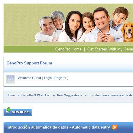
GenoPro Home
|
Get Started With My Gene
GenoPro Support Forum
Welcome Guest
(
Login
|
Register
)
Home
»
GenoProX Wish List
»
New Suggestions
»
Introducción automática de dat
Introducción automática de datos - Automatic data entry