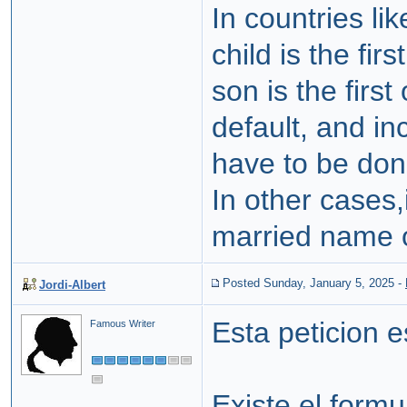
In countries li
child is the fir
son is the firs
default, and in
have to be don
In other cases,
married name or
Posted Sunday, January 5, 2025
-
Jordi-Albert
Esta peticion 
Famous Writer
Existe el formul