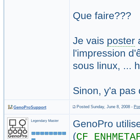
Que faire???
Je vais
poster
a
l'impression d'
sous linux, ... 
Sinon, y'a pas
Posted Sunday, June 8, 2008
-
Pos
GenoProSupport
GenoPro utilis
Legendary Master
(
CF_ENHMETA