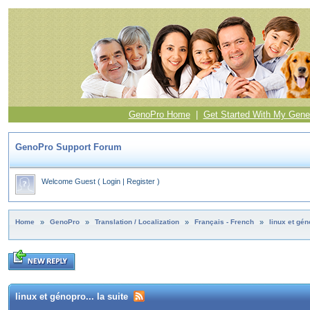
GenoPro Home
|
Get Started With My Gene
GenoPro Support Forum
Welcome Guest
(
Login
|
Register
)
Home
»
GenoPro
»
Translation / Localization
»
Français - French
»
linux et géno
linux et génopro... la suite