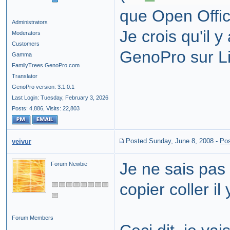
que Open Offic
Administrators
Je crois qu'il y
Moderators
Customers
GenoPro sur L
Gamma
FamilyTrees.GenoPro.com
Translator
GenoPro version: 3.1.0.1
Last Login: Tuesday, February 3, 2026
Posts: 4,886,
Visits: 22,803
Posted Sunday, June 8, 2008
-
Pos
veivur
Je ne sais pas 
Forum Newbie
copier coller i
Forum Members