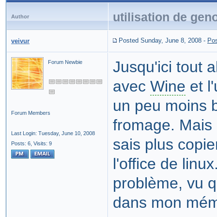
utilisation de ge
Author
Posted Sunday, June 8, 2008
-
Pos
veivur
Jusqu'ici tout 
Forum Newbie
avec
Wine
et l
un peu moins b
Forum Members
fromage. Mais l
Last Login: Tuesday, June 10, 2008
sais plus copie
Posts: 6,
Visits: 9
l'office de linu
problème, vu q
dans mon mémo