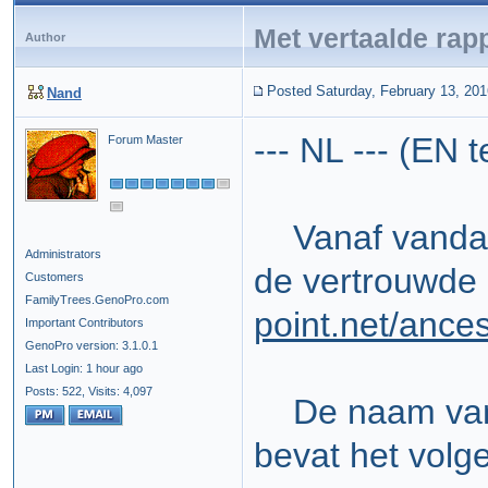
Met vertaalde rap
Author
Posted Saturday, February 13, 201
Nand
--- NL --- (EN 
Forum Master
Vanaf vandaag 
Administrators
de vertrouwde 
Customers
FamilyTrees.GenoPro.com
point.net/ance
Important Contributors
GenoPro version: 3.1.0.1
Last Login: 1 hour ago
Posts: 522,
Visits: 4,097
De naam van de
bevat het volg