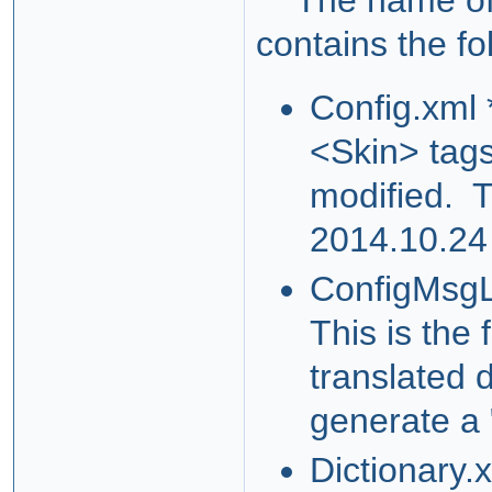
The name of the
contains the fo
Config.xml 
<Skin> tag
modified. T
2014.10.24
ConfigMsgLo
This is the 
translated 
generate a "
Dictionary.