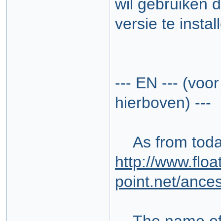
wil gebruiken 
versie te instal
--- EN --- (voo
hierboven) ---
As from today 
http://www.floa
point.net/ance