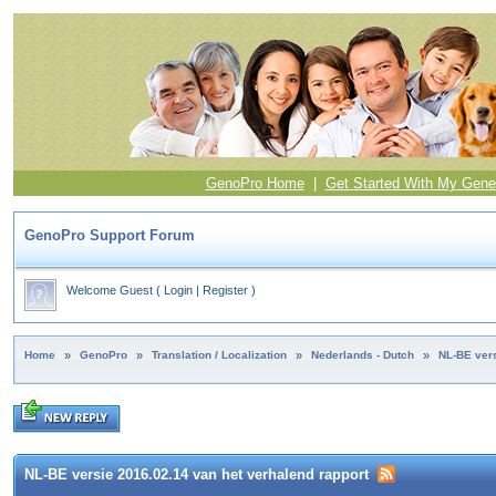
GenoPro Home
|
Get Started With My Gene
GenoPro Support Forum
Welcome Guest
(
Login
|
Register
)
Home
»
GenoPro
»
Translation / Localization
»
Nederlands - Dutch
»
NL-BE vers
NL-BE versie 2016.02.14 van het verhalend rapport