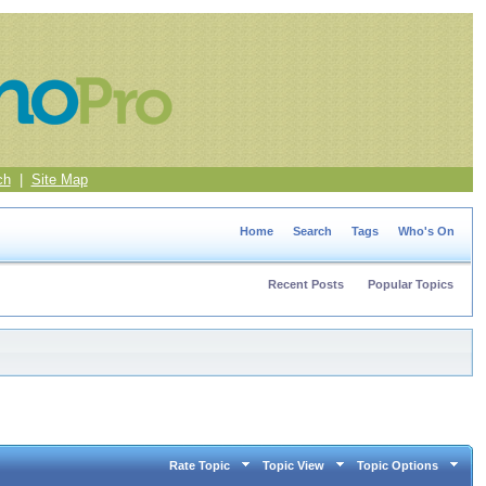
ch
|
Site Map
Home
Search
Tags
Who's On
Recent Posts
Popular Topics
Rate Topic
Topic View
Topic Options