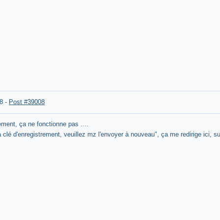
8
-
Post #39008
ent, ça ne fonctionne pas ....
a clé d'enregistrement, veuillez mz l'envoyer à nouveau", ça me redirige ici, su