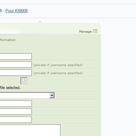
8
-
Post #39009