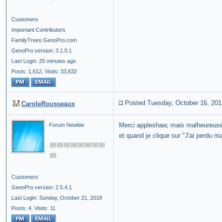
Customers
Important Contributors
FamilyTrees.GenoPro.com
GenoPro version: 3.1.0.1
Last Login: 25 minutes ago
Posts: 1,612,
Visits: 33,632
Posted Tuesday, October 16, 201
CaroleRousseaux
Merci appleshaw, mais malheureusem
Forum Newbie
et quand je clique sur "J'ai perdu m
Customers
GenoPro version: 2.5.4.1
Last Login: Sunday, October 21, 2018
Posts: 4,
Visits: 11