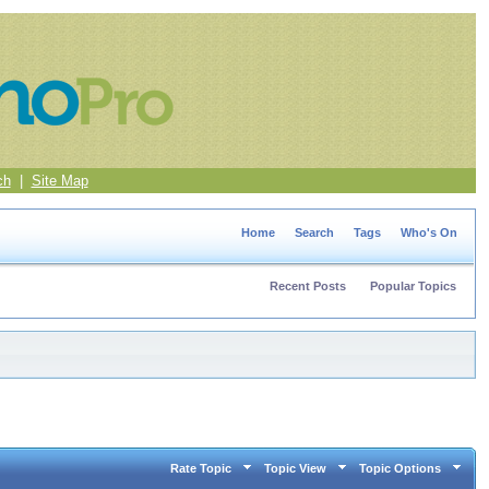
ch
|
Site Map
Home
Search
Tags
Who's On
Recent Posts
Popular Topics
Rate Topic
Topic View
Topic Options