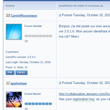
Author
problèmes de mails et nouveau pc
Posted Tuesday, October 16, 201
CaroleRousseaux
Bonjour, j'ai été piraté sur mon anci
Forum Newbie
ver 2.0.1.6.
Mon ancien identifiant 
ma clé?
Merci
Customers
GenoPro version: 2.5.4.1
Last Login: Sunday, October 21, 2018
Posts: 4,
Visits: 11
Posted Tuesday, October 16, 201
appleshaw
http://collaboration.genopro.com/A
Grand Master
Has your
registration key
, as you c