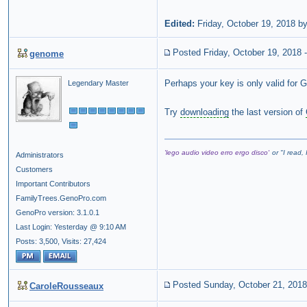
Edited:
Friday, October 19, 2018 b
Posted Friday, October 19, 2018
genome
Perhaps your key is only valid for 
Legendary Master
Try
downloading
the last version of
'lego audio video erro ergo disco'
or "
I read, 
Administrators
Customers
Important Contributors
FamilyTrees.GenoPro.com
GenoPro version: 3.1.0.1
Last Login: Yesterday @ 9:10 AM
Posts: 3,500,
Visits: 27,424
Posted Sunday, October 21, 2018
CaroleRousseaux