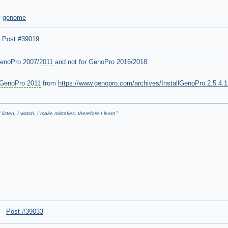
y
genome
-
Post #39019
GenoPro 2007/
2011
and not for GenoPro 2016/2018.
GenoPro 2011
from
https://www.genopro.com/archives/InstallGenoPro.2.5.4.1
I listen, I watch, I make mistakes, therefore I learn
"
-
Post #39033