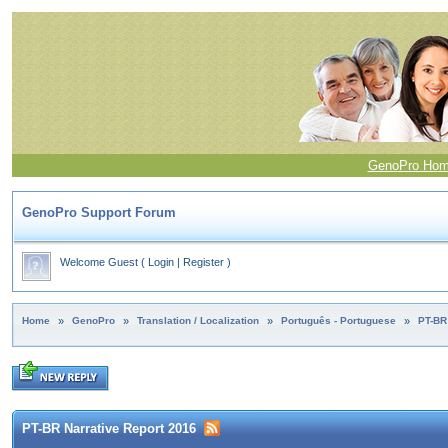
GenoPro Ho
GenoPro Support Forum
Welcome Guest
(
Login
|
Register
)
Home
»
GenoPro
»
Translation / Localization
»
Português - Portuguese
»
PT-BR
PT-BR Narrative Report 2016