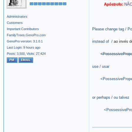
Apóstrofo:
NÃO 
Administrators
Customers
Please change tag / Por
Important Contributors
FamilyTrees.GenoPro.com
instead of /
ao invés d
GenoPro version: 3.1.0.1
Last Login: 9 hours ago
<PossessivePrope
Posts: 3,500,
Visits: 27,424
use / usar
<PossessiveProper
or perhaps / ou talvez
<PossessiveProp