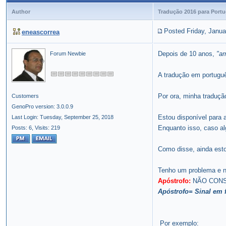
Author
Tradução 2016 para Portu
Posted Friday, Janua
eneascorrea
Depois de 10 anos,
"ar
Forum Newbie
A tradução em portuguê
Por ora, minha traduç
Customers
GenoPro version: 3.0.0.9
Estou disponível para 
Last Login: Tuesday, September 25, 2018
Enquanto isso, caso alg
Posts: 6,
Visits: 219
Como disse, ainda est
Tenho um problema e n
Apóstrofo:
NÃO CONSIG
Apóstrofo= Sinal em f
Por exemplo: