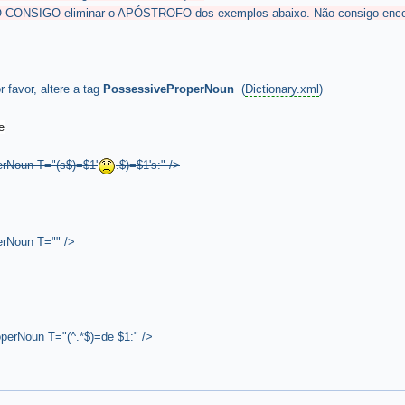
CONSIGO eliminar o APÓSTROFO dos exemplos abaixo. Não consigo encontr
 favor, altere a tag
PossessiveProperNoun
(
Dictionary.xml
)
e
rNoun T="(s$)=$1'
.$)=$1's:" />
Noun T="" />
erNoun T="(^.*$)=de $1:" />