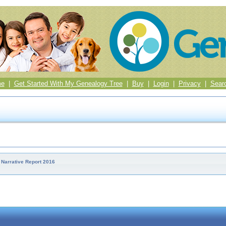
me
|
Get Started With My Genealogy Tree
|
Buy
|
Login
|
Privacy
|
Sear
 Narrative Report 2016