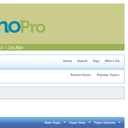
ch
|
Site Map
Home
Search
Tags
Who's On
Recent Posts
Popular Topics
Rate Topic
Topic View
Topic Options