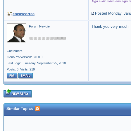
'lego audio video erro ergo di
Posted Monday, Janu
eneascorrea
Thank you very much! It
Forum Newbie
Customers
GenoPro version: 3.0.0.9
Last Login: Tuesday, September 25, 2018
Posts: 6,
Visits: 219
Similar Topics