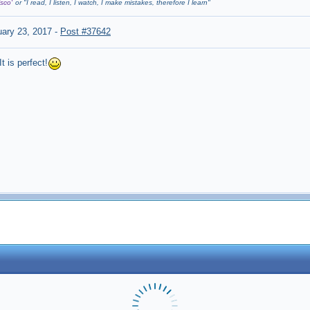
sco'
or "
I read, I listen, I watch, I make mistakes, therefore I learn
"
ary 23, 2017
-
Post #37642
 is perfect!