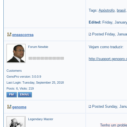
Tags:
Apóstrofo
,
brasil
Edited:
Friday, Januar
Posted Friday, Janua
eneascorrea
Vejam como traduzir:
Forum Newbie
http://support.genopr
Customers
GenoPro version: 3.0.0.9
Last Login: Tuesday, September 25, 2018
Posts: 6,
Visits: 219
Posted Sunday, Janu
genome
Legendary Master
Tenho um proble