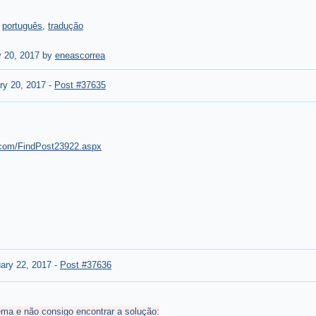
,
português
,
tradução
y 20, 2017 by
eneascorrea
ry 20, 2017
-
Post #37635
o.com/FindPost23922.aspx
ary 22, 2017
-
Post #37636
ma e não consigo encontrar a solução: