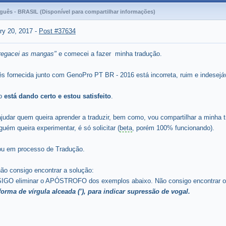
guês - BRASIL (Disponível para compartilhar informações)
ry 20, 2017
-
Post #37634
regacei as mangas"
e comecei a fazer minha tradução.
s fornecida junto com GenoPro PT BR - 2016 está incorreta, ruim e indesejáv
ão
está dando certo e estou satisfeito
.
ajudar quem queira aprender a traduzir, bem como, vou compartilhar a minha
uém queira experimentar, é só solicitar (
beta
, porém 100% funcionando).
ou em processo de Tradução.
ão consigo encontrar a solução:
O eliminar o APÓSTROFO dos exemplos abaixo. Não consigo encontrar ond
orma de vírgula alceada (’), para indicar supressão de vogal.